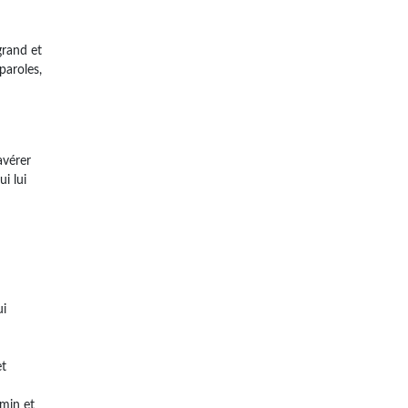
grand et
paroles,
avérer
i lui
ui
et
emin et