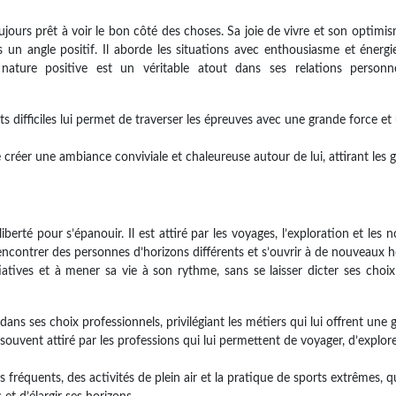
ujours prêt à voir le bon côté des choses. Sa joie de vivre et son optimi
s un angle positif. Il aborde les situations avec enthousiasme et énergi
a nature positive est un véritable atout dans ses relations personne
s difficiles lui permet de traverser les épreuves avec une grande force et
e créer une ambiance conviviale et chaleureuse autour de lui, attirant les 
erté pour s’épanouir. Il est attiré par les voyages, l’exploration et les n
rencontrer des personnes d’horizons différents et s’ouvrir à de nouveaux h
atives et à mener sa vie à son rythme, sans se laisser dicter ses choix
ns ses choix professionnels, privilégiant les métiers qui lui offrent une 
t souvent attiré par les professions qui lui permettent de voyager, d’explor
fréquents, des activités de plein air et la pratique de sports extrêmes, qu