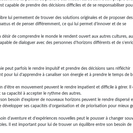
 est capable de prendre des décisions difficiles et de se responsabiliser pou
 libre lui permettent de trouver des solutions originales et de proposer des
s battus et de penser différemment, ce qui lui permet d’innover et de se
son désir de comprendre le monde le rendent ouvert aux autres cultures, a
 capable de dialoguer avec des personnes d’horizons différents et de s’enri
ie peut parfois le rendre impulsif et prendre des décisions sans réfléchir
t pour lui d’apprendre à canaliser son énergie et à prendre le temps de b
 d’être en mouvement peuvent le rendre impatient et difficile à gérer. Il 
 sa capacité à accepter le rythme des autres.
t son besoin d’explorer de nouveaux horizons peuvent le rendre dispersé e
 de développer ses capacités d’organisation et de priorisation pour mieux g
oin d’aventure et d’expériences nouvelles peut le pousser à changer sou
les. Il est important pour lui de trouver un équilibre entre son besoin de 