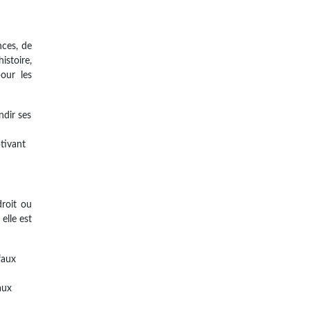
nces, de
istoire,
our les
ndir ses
tivant
droit ou
elle est
faux
aux