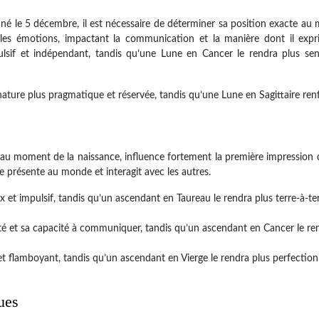
e né le 5 décembre, il est nécessaire de déterminer sa position exacte a
et les émotions, impactant la communication et la manière dont il exp
lsif et indépendant, tandis qu’une Lune en Cancer le rendra plus sen
ature plus pragmatique et réservée, tandis qu’une Lune en Sagittaire ren
on au moment de la naissance, influence fortement la première impression 
 se présente au monde et interagit avec les autres.
 et impulsif, tandis qu’un ascendant en Taureau le rendra plus terre-à-ter
é et sa capacité à communiquer, tandis qu’un ascendant en Cancer le re
t flamboyant, tandis qu’un ascendant en Vierge le rendra plus perfection
ques