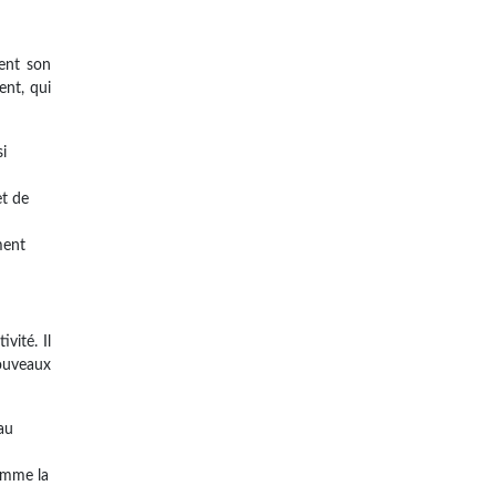
gent son
ent, qui
i
et de
ment
vité. Il
nouveaux
au
comme la