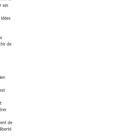
r ses
 idées
ux
chir de
ien
est
t
érer
vent de
liberté