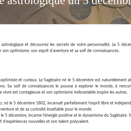
ne astrologique du 5 décemb
strologique et découvrez les secrets de votre personnalité. Le 5 déce
ur son optimisme, son esprit d’aventure et sa soif de connaissances.
 optimiste et curieux. Le Sagittaire né le 5 décembre est naturellement at
ons. Sa soif de connaissances le pousse à explorer le monde, à renco
de vivre est contagieuse et son optimisme inébranlable inspire les autres.
o, né le 5 décembre 1802, incarnait parfaitement l’esprit libre et indépen
venture et de sa curiosité insatiable pour le monde.
 le 5 décembre, incarne l’énergie positive et le dynamisme du Sagittaire. 
oif d’expériences nouvelles et son talent polyvalent.