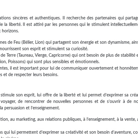
tions sincères et authentiques. Il recherche des partenaires qui parta
la liberté. Il est attiré par les personnes qui le stimulent intellectuellem
 horizons.
gnes de Feu (Bélier, Lion) qui partagent son énergie et son dynamisme, ains
nourrissent son esprit et stimulent sa curiosité.
s de Terre (Taureau, Vierge, Capricorne) qui ont besoin de plus de stabilité 
pion, Poissons) qui sont plus sensibles et émotionnels.
santes, il est important pour lui de communiquer ouvertement et honnête
s et de respecter leurs besoins.
imule son esprit, lui offre de la liberté et lui permet d’exprimer sa créati
de voyager, de rencontrer de nouvelles personnes et de s’ouvrir à de 
la persuasion et l’enseignement.
tion, au marketing, aux relations publiques, à l’enseignement, à la vente, 
ns qui lui permettent d’exprimer sa créativité et son besoin d’aventure, 