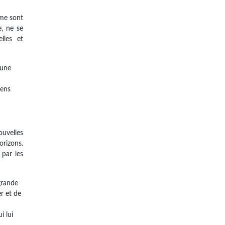
sme sont
e, ne se
lles et
 une
gens
ouvelles
orizons.
 par les
grande
er et de
i lui